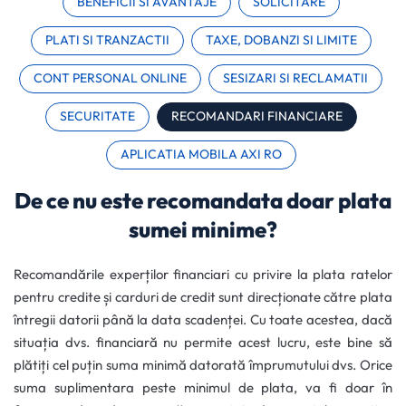
BENEFICII SI AVANTAJE
SOLICITARE
PLATI SI TRANZACTII
TAXE, DOBANZI SI LIMITE
CONT PERSONAL ONLINE
SESIZARI SI RECLAMATII
SECURITATE
RECOMANDARI FINANCIARE
APLICATIA MOBILA AXI RO
De ce nu este recomandata doar plata
sumei minime?
Recomandările experților financiari cu privire la plata ratelor
pentru credite și carduri de credit sunt direcționate către plata
întregii datorii până la data scadenței. Cu toate acestea, dacă
situația dvs. financiară nu permite acest lucru, este bine să
plătiți cel puțin suma minimă datorată împrumutului dvs. Orice
suma suplimentara peste minimul de plata, va fi doar în