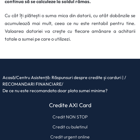
continua să se calculeze la soldul rămas.
Cu cât îți plătești o suma mica din datorii, cu atât dobânzile se
acumulează mai mult, ceea ce nu este rentabil pentru tine.
Valoarea datoriei va crește cu fiecare amânare a achitarii
totale a sumei pe care o utilizezi.
Acasă
/
Centru Asistență: Răspunsuri despre credite și carduri |
/
RECOMANDARI FINANCIARE
/
De ce nu este recomandata doar plata sumei minime?
Credite AXI Card
Credit NON STOP
Credit cu buletinul
Credit urgent online