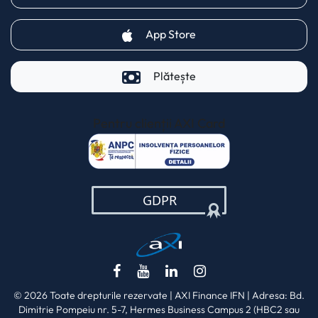
(opens in a new tab)
App Store
Plătește
Pentru clienții AXI Card
(opens in a new t
(opens in a new tab)
(opens in a new tab)
(opens in a new tab)
(opens in a new ta
© 2026 Toate drepturile rezervate | AXI Finance IFN | Adresa: Bd.
Dimitrie Pompeiu nr. 5-7, Hermes Business Campus 2 (HBC2 sau