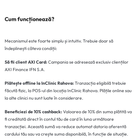
Cum funcționează?
Mecanismul este foarte simplu și intuitiv. Trebuie doar să
îndeplinești câteva condiții:
Să fii client AXI Card:
Campania se adresează exclusiv clienților
AXI Finance IFN S.A.
Plătește offline la InClinic Rahova:
Tranzacția eligibilă trebuie
făcută fizic, la POS-ul din locația InClinic Rahova. Plățile online sau
la alte clinici nu sunt luate în considerare.
Beneficiezi de 10% cashback:
Valoarea de 10% din suma plătită va
fi creditată direct în contul tău de card în luna următoare
tranzacției. Această sumă va reduce automat datoria aferentă
cardului tău sau va crește suma disponibilă, în funcție de situație.