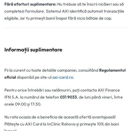
Fără eforturi suplimentare:
Nu trebuie să te înscrii nicăieri sau să
completezi formulare. Sistemul AXI identifică automat tranzacțiile
eligibile, iar tu primești banii înapoi fără nicio bătaie de cap.
Informații suplimentare
Fii la curent cu toate detaliile campaniei, consultând
Regulamentul
oficial
disponibil pe site-ul
axi-card.ro
.
Pentru orice întrebări sau nelămuriri, poți contacta AXI Finance
IFN S.A. la numărul de telefon
031 9033
, de luni până vineri, între
orele 09:00 și 17:30.
Nu rata ocazia de a beneficia de această ofertă avantajoasă!
Plătește cu AXI Card la InClinic Rahova și primește 10% din bani