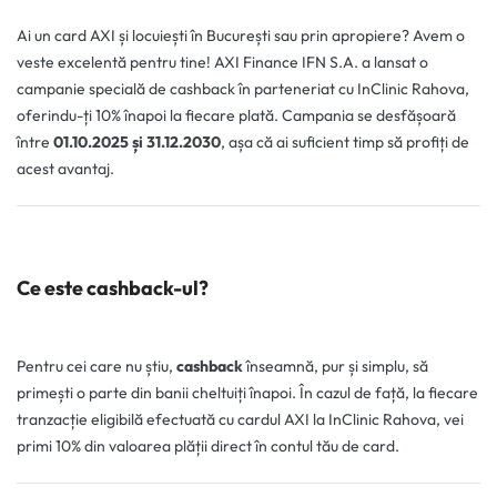
Ai un card AXI și locuiești în București sau prin apropiere? Avem o
veste excelentă pentru tine! AXI Finance IFN S.A. a lansat o
campanie specială de cashback în parteneriat cu InClinic Rahova,
oferindu-ți 10% înapoi la fiecare plată. Campania se desfășoară
între
01.10.2025 și 31.12.2030
, așa că ai suficient timp să profiți de
acest avantaj.
Ce este cashback-ul?
Pentru cei care nu știu,
cashback
înseamnă, pur și simplu, să
primești o parte din banii cheltuiți înapoi. În cazul de față, la fiecare
tranzacție eligibilă efectuată cu cardul AXI la InClinic Rahova, vei
primi 10% din valoarea plății direct în contul tău de card.