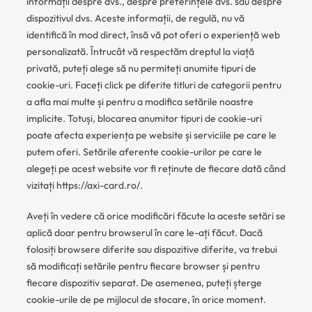
informații despre dvs., despre preferințele dvs. sau despre
dispozitivul dvs. Aceste informații, de regulă, nu vă
identifică în mod direct, însă vă pot oferi o experiență web
personalizată. Întrucât vă respectăm dreptul la viață
privată, puteți alege să nu permiteți anumite tipuri de
cookie-uri. Faceți click pe diferite titluri de categorii pentru
a afla mai multe și pentru a modifica setările noastre
implicite. Totuși, blocarea anumitor tipuri de cookie-uri
poate afecta experiența pe website și serviciile pe care le
putem oferi. Setările aferente cookie-urilor pe care le
alegeți pe acest website vor fi reținute de fiecare dată când
vizitați https://axi-card.ro/.
Aveți în vedere că orice modificări făcute la aceste setări se
aplică doar pentru browserul în care le-ați făcut. Dacă
folosiți browsere diferite sau dispozitive diferite, va trebui
să modificați setările pentru fiecare browser și pentru
fiecare dispozitiv separat. De asemenea, puteți șterge
cookie-urile de pe mijlocul de stocare, în orice moment.