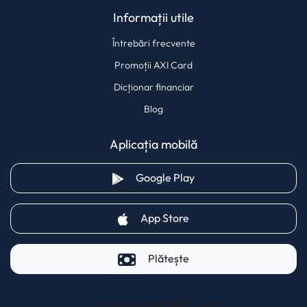
Informații utile
Întrebări frecvente
Promoții AXI Card
Dicționar financiar
Blog
Aplicația mobilă
(opens in a new tab)
Google Play
(opens in a new tab)
App Store
Plătește
Pentru clienții AXI Card